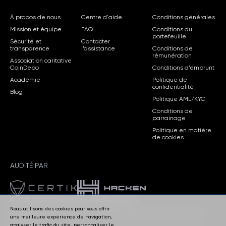
À propos de nous
Centre d'aide
Conditions générales
Mission et équipe
FAQ
Conditions du
portefeuille
Sécurité et
Contacter
transparence
l’assistance
Conditions de
rémunération
Association caritative
CoinDepo
Conditions d’emprunt
Académie
Politique de
confidentialité
Blog
Politique AML/KYC
Conditions de
parrainage
Politique en matière
de cookies.
AUDITÉ PAR
© 2021-2026 CoinDepo.
Tous droits réservés.
Nous utilisons des cookies pour vous offrir
CoinDepo CORP, Panama — Numéro d’enregistrement de la société :
une meilleure expérience de navigation,
155770606.
analyser le trafic du site, personnaliser le