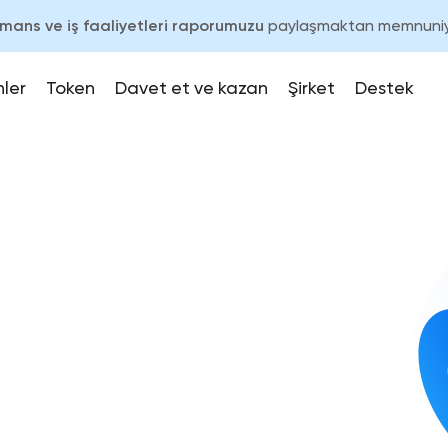
ormans ve iş faaliyetleri raporumuzu
paylaşmaktan memnuniy
nler
Token
Davet et ve kazan
Şirket
Destek