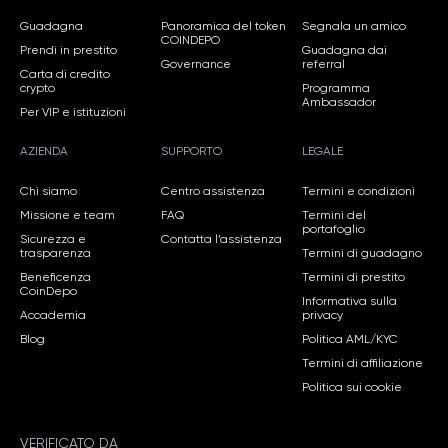
Guadagna
Panoramica del token
Segnala un amico
COINDEPO
Prendi in prestito
Guadagna dai
Governance
referral
Carta di credito
crypto
Programma
Ambassador
Per VIP e istituzioni
AZIENDA
SUPPORTO
LEGALE
Chi siamo
Centro assistenza
Termini e condizioni
Missione e team
FAQ
Termini del
portafoglio
Sicurezza e
Contatta l’assistenza
trasparenza
Termini di guadagno
Beneficenza
Termini di prestito
CoinDepo
Informativa sulla
Accademia
privacy
Blog
Politica AML/KYC
Termini di affiliazione
Politica sui cookie
VERIFICATO DA