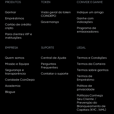
PRODUTOS
TOKEN
CONVIDE E GANHE
Ganhar
Visão geral do token
Indique um amigo
COINDEPO
Empréstimos
Ganhe com
Governança
indicações
Cartão de crédito
cripto
Programa de
embaixadores
Para clientes VIP e
instituições
EMPRESA
SUPORTE
LEGAL
Quem somos
Central de Ajuda
Termos e Condições
Missão e Equipa
Perguntas
Termos da Carteira
Frequentes
Segurança e
Termos sobre ganhos
transparência
Contatar o suporte
Termos de
Caridade CoinDepo
Empréstimo
Academia
Política de
privacidade
Blogue
Políticas Conheça
Seu Cliente /
Prevenção do
Branqueamento de
Capitais (KYC /AML)