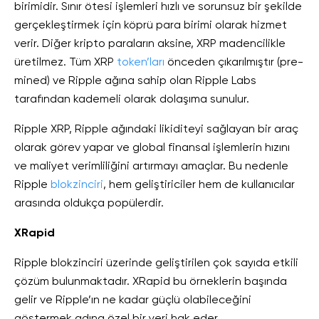
birimidir. Sınır ötesi işlemleri hızlı ve sorunsuz bir şekilde
gerçekleştirmek için köprü para birimi olarak hizmet
verir. Diğer kripto paraların aksine, XRP madencilikle
üretilmez. Tüm XRP
token’ları
önceden çıkarılmıştır (pre-
mined) ve Ripple ağına sahip olan Ripple Labs
tarafından kademeli olarak dolaşıma sunulur.
Ripple XRP, Ripple ağındaki likiditeyi sağlayan bir araç
olarak görev yapar ve global finansal işlemlerin hızını
ve maliyet verimliliğini artırmayı amaçlar. Bu nedenle
Ripple
blokzinciri
, hem geliştiriciler hem de kullanıcılar
arasında oldukça popülerdir.
XRapid
Ripple blokzinciri üzerinde geliştirilen çok sayıda etkili
çözüm bulunmaktadır. XRapid bu örneklerin başında
gelir ve Ripple’ın ne kadar güçlü olabileceğini
göstermek adına özel bir yeri hak eder.