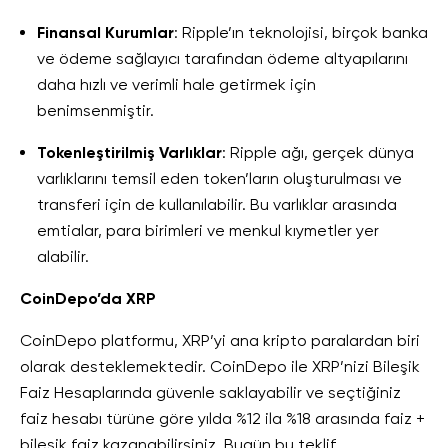
Finansal Kurumlar
: Ripple’ın teknolojisi, birçok banka
ve ödeme sağlayıcı tarafından ödeme altyapılarını
daha hızlı ve verimli hale getirmek için
benimsenmiştir.
Tokenleştirilmiş Varlıklar
: Ripple ağı, gerçek dünya
varlıklarını temsil eden token’ların oluşturulması ve
transferi için de kullanılabilir. Bu varlıklar arasında
emtialar, para birimleri ve menkul kıymetler yer
alabilir.
CoinDepo’da XRP
CoinDepo platformu, XRP’yi ana kripto paralardan biri
olarak desteklemektedir. CoinDepo ile XRP’nizi Bileşik
Faiz Hesaplarında güvenle saklayabilir ve seçtiğiniz
faiz hesabı türüne göre yılda %12 ila %18 arasında faiz +
bileşik faiz kazanabilirsiniz. Bugün bu teklif,