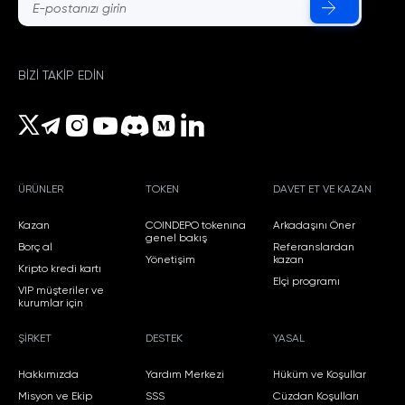
BIZI TAKIP EDIN
ÜRÜNLER
TOKEN
DAVET ET VE KAZAN
Kazan
COINDEPO tokenına
Arkadaşını Öner
genel bakış
Borç al
Referanslardan
Yönetişim
kazan
Kripto kredi kartı
Elçi programı
VIP müşteriler ve
kurumlar için
ŞIRKET
DESTEK
YASAL
Hakkımızda
Yardım Merkezi
Hüküm ve Koşullar
Misyon ve Ekip
SSS
Cüzdan Koşulları